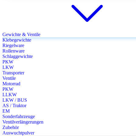
Gewichte & Ventile
Klebegewichte
Riegelware
Rollenware
Schlaggewichte
PKW
LKW
Transporter
Ventile
Motorrad
PKW
LLKW
LKW / BUS
AS / Traktor
EM
Sonderfahrzeuge
Ventilverlängerungen
Zubehör
Auswuchtpulver