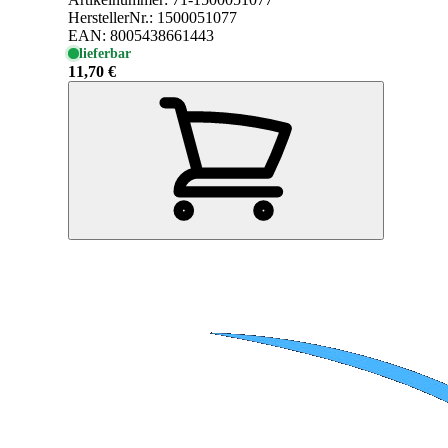
HerstellerNr.:
1500051077
EAN:
8005438661443
lieferbar
11,70 €