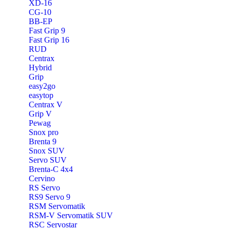
XD-16
CG-10
BB-EP
Fast Grip 9
Fast Grip 16
RUD
Centrax
Hybrid
Grip
easy2go
easytop
Centrax V
Grip V
Pewag
Snox pro
Brenta 9
Snox SUV
Servo SUV
Brenta-C 4x4
Cervino
RS Servo
RS9 Servo 9
RSM Servomatik
RSM-V Servomatik SUV
RSC Servostar