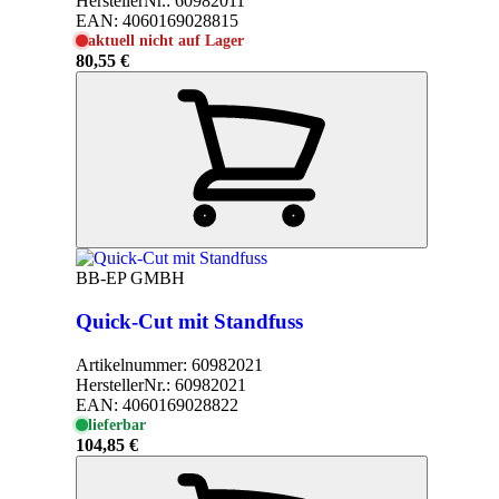
HerstellerNr.:
60982011
EAN:
4060169028815
aktuell nicht auf Lager
80,55 €
BB-EP GMBH
Quick-Cut mit Standfuss
Artikelnummer:
60982021
HerstellerNr.:
60982021
EAN:
4060169028822
lieferbar
104,85 €