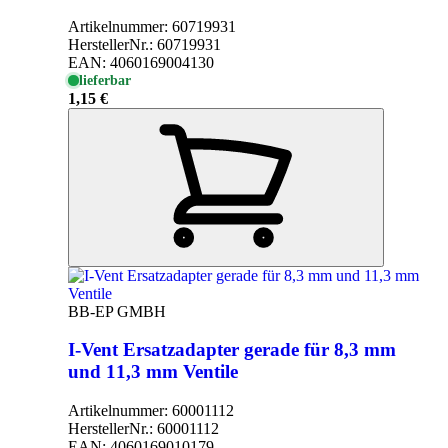
Artikelnummer:
60719931
HerstellerNr.:
60719931
EAN:
4060169004130
lieferbar
1,15 €
BB-EP GMBH
I-Vent Ersatzadapter gerade für 8,3 mm
und 11,3 mm Ventile
Artikelnummer:
60001112
HerstellerNr.:
60001112
EAN:
4060169010179