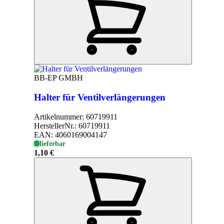
BB-EP GMBH
Halter für Ventilverlängerungen
Artikelnummer:
60719911
HerstellerNr.:
60719911
EAN:
4060169004147
lieferbar
1,10 €