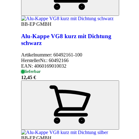
BB-EP GMBH
Alu-Kappe VG8 kurz mit Dichtung
schwarz
Artikelnummer:
60492161-100
HerstellerNr.:
60492166
EAN:
4060169010032
lieferbar
12,45 €
BB-EP GMBH