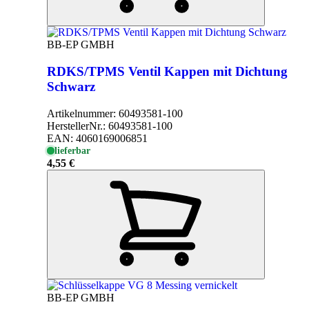
BB-EP GMBH
RDKS/TPMS Ventil Kappen mit Dichtung
Schwarz
Artikelnummer:
60493581-100
HerstellerNr.:
60493581-100
EAN:
4060169006851
lieferbar
4,55 €
BB-EP GMBH