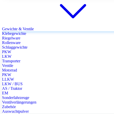
Gewichte & Ventile
Klebegewichte
Riegelware
Rollenware
Schlaggewichte
PKW
LKW
Transporter
Ventile
Motorrad
PKW
LLKW
LKW / BUS
AS / Traktor
EM
Sonderfahrzeuge
Ventilverlängerungen
Zubehör
Auswuchtpulver