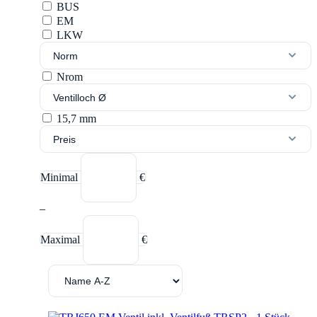
BUS
EM
LKW
Norm
Nrom
Ventilloch Ø
15,7 mm
Preis
Minimal
€
–
Maximal
€