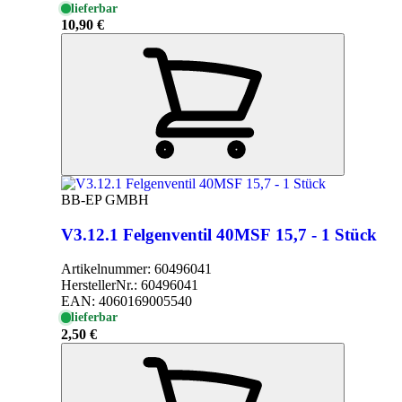
lieferbar
10,90 €
BB-EP GMBH
V3.12.1 Felgenventil 40MSF 15,7 - 1 Stück
Artikelnummer:
60496041
HerstellerNr.:
60496041
EAN:
4060169005540
lieferbar
2,50 €