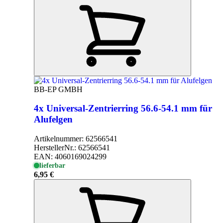
BB-EP GMBH
4x Universal-Zentrierring 56.6-54.1 mm für
Alufelgen
Artikelnummer:
62566541
HerstellerNr.:
62566541
EAN:
4060169024299
lieferbar
6,95 €