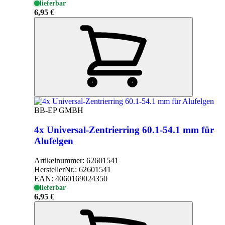
lieferbar
6,95 €
BB-EP GMBH
4x Universal-Zentrierring 60.1-54.1 mm für
Alufelgen
Artikelnummer:
62601541
HerstellerNr.:
62601541
EAN:
4060169024350
lieferbar
6,95 €