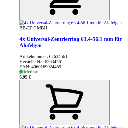
BB-EP GMBH
4x Universal-Zentrierring 63.4-56.1 mm für
Alufelgen
Artikelnummer:
62634561
HerstellerNr.:
62634561
EAN:
4060169024459
lieferbar
6,95 €