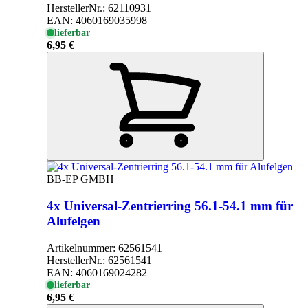
HerstellerNr.:
62110931
EAN:
4060169035998
lieferbar
6,95 €
BB-EP GMBH
4x Universal-Zentrierring 56.1-54.1 mm für
Alufelgen
Artikelnummer:
62561541
HerstellerNr.:
62561541
EAN:
4060169024282
lieferbar
6,95 €