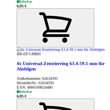
lieferbar
6,95 €
BB-EP GMBH
4x Universal-Zentrierring 63.4-59.1 mm für
Alufelgen
Artikelnummer:
62634591
HerstellerNr.:
62634591
EAN:
4060169024480
lieferbar
6,95 €