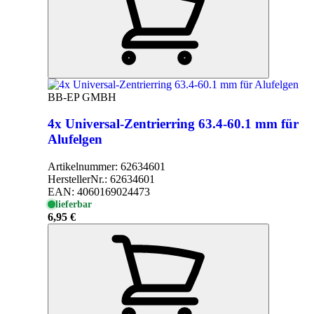
BB-EP GMBH
4x Universal-Zentrierring 63.4-60.1 mm für
Alufelgen
Artikelnummer:
62634601
HerstellerNr.:
62634601
EAN:
4060169024473
lieferbar
6,95 €