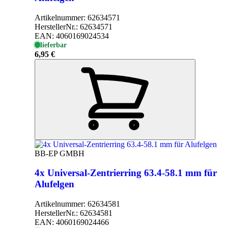
Artikelnummer:
62634571
HerstellerNr.:
62634571
EAN:
4060169024534
lieferbar
6,95 €
BB-EP GMBH
4x Universal-Zentrierring 63.4-58.1 mm für
Alufelgen
Artikelnummer:
62634581
HerstellerNr.:
62634581
EAN:
4060169024466