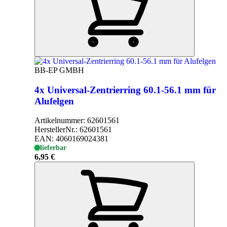
BB-EP GMBH
4x Universal-Zentrierring 60.1-56.1 mm für
Alufelgen
Artikelnummer:
62601561
HerstellerNr.:
62601561
EAN:
4060169024381
lieferbar
6,95 €