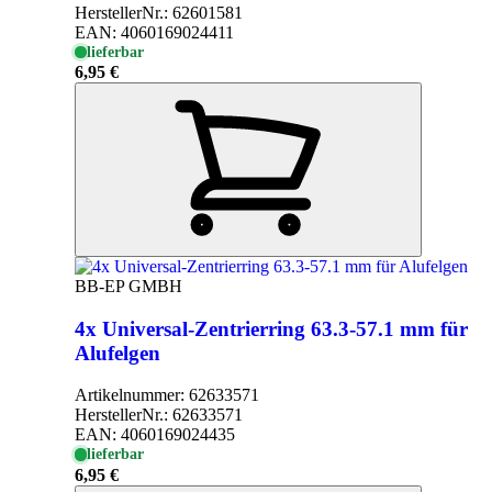
HerstellerNr.:
62601581
EAN:
4060169024411
lieferbar
6,95 €
BB-EP GMBH
4x Universal-Zentrierring 63.3-57.1 mm für
Alufelgen
Artikelnummer:
62633571
HerstellerNr.:
62633571
EAN:
4060169024435
lieferbar
6,95 €