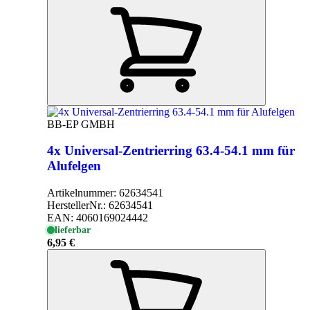
BB-EP GMBH
4x Universal-Zentrierring 63.4-54.1 mm für
Alufelgen
Artikelnummer:
62634541
HerstellerNr.:
62634541
EAN:
4060169024442
lieferbar
6,95 €