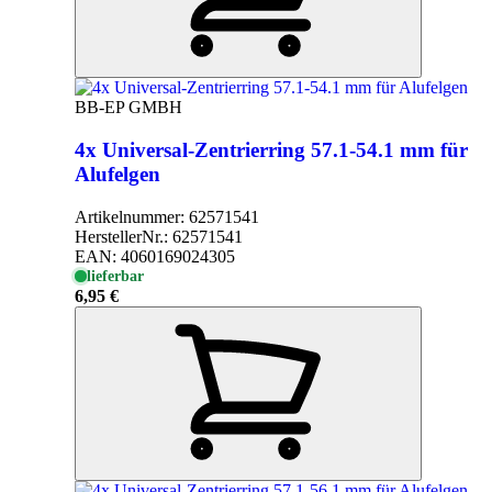
BB-EP GMBH
4x Universal-Zentrierring 57.1-54.1 mm für
Alufelgen
Artikelnummer:
62571541
HerstellerNr.:
62571541
EAN:
4060169024305
lieferbar
6,95 €