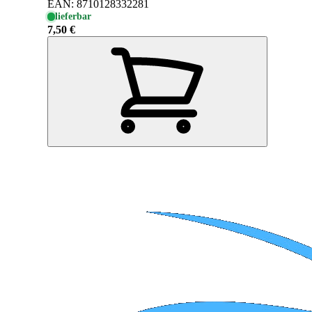
EAN:
8710128332281
lieferbar
7,50 €