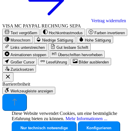
Vertrag widerrufen
VISA
MC
PAYPAL
RECHNUNG
SEPA
Text vergrößern
Hochkontrastmodus
Farben invertieren
Monochrom
Niedrige Sättigung
Hohe Sättigung
Links unterstreichen
Gut lesbare Schrift
Animationen stoppen
Überschriften hervorheben
Großer Cursor
Leseführung
Bilder ausblenden
Zurücksetzen
Barrierefreiheit
Werkzeugleiste anzeigen
Diese Website verwendet Cookies, um eine bestmögliche
Erfahrung bieten zu können.
Mehr Informationen ...
Nur technisch notwendige
Konfigurieren