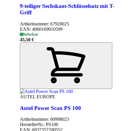
9-teiliger Sechskant-Schlüsselsatz mit T-
Griff
Artikelnummer:
67920025
EAN:
4060169010599
lieferbar
45,50 €
AUTEL EUROPE
Autel Power Scan PS 100
Artikelnummer:
60998023
HerstellerNr.:
PS100
EAN:
6937357200552