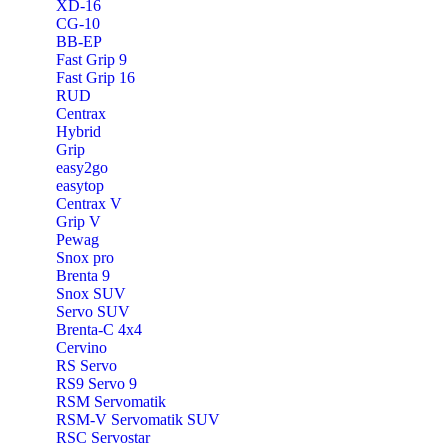
XD-16
CG-10
BB-EP
Fast Grip 9
Fast Grip 16
RUD
Centrax
Hybrid
Grip
easy2go
easytop
Centrax V
Grip V
Pewag
Snox pro
Brenta 9
Snox SUV
Servo SUV
Brenta-C 4x4
Cervino
RS Servo
RS9 Servo 9
RSM Servomatik
RSM-V Servomatik SUV
RSC Servostar