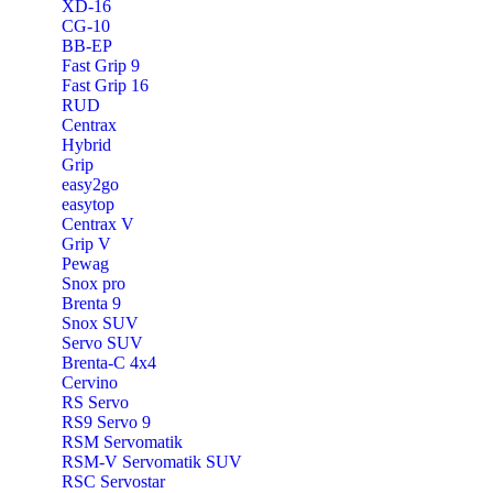
XD-16
CG-10
BB-EP
Fast Grip 9
Fast Grip 16
RUD
Centrax
Hybrid
Grip
easy2go
easytop
Centrax V
Grip V
Pewag
Snox pro
Brenta 9
Snox SUV
Servo SUV
Brenta-C 4x4
Cervino
RS Servo
RS9 Servo 9
RSM Servomatik
RSM-V Servomatik SUV
RSC Servostar