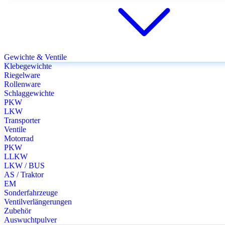
Gewichte & Ventile
Klebegewichte
Riegelware
Rollenware
Schlaggewichte
PKW
LKW
Transporter
Ventile
Motorrad
PKW
LLKW
LKW / BUS
AS / Traktor
EM
Sonderfahrzeuge
Ventilverlängerungen
Zubehör
Auswuchtpulver