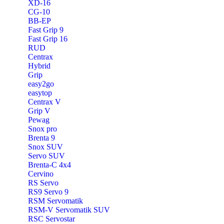
XD-16
CG-10
BB-EP
Fast Grip 9
Fast Grip 16
RUD
Centrax
Hybrid
Grip
easy2go
easytop
Centrax V
Grip V
Pewag
Snox pro
Brenta 9
Snox SUV
Servo SUV
Brenta-C 4x4
Cervino
RS Servo
RS9 Servo 9
RSM Servomatik
RSM-V Servomatik SUV
RSC Servostar