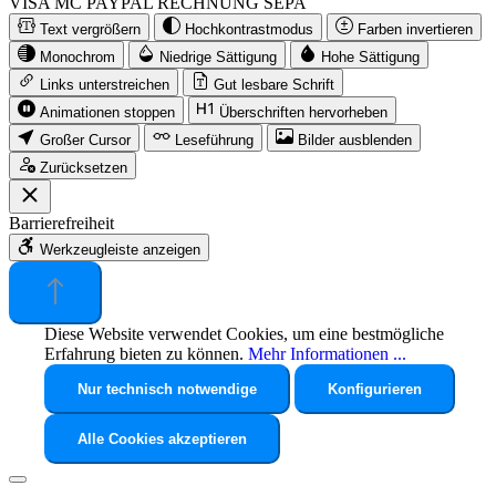
VISA
MC
PAYPAL
RECHNUNG
SEPA
Text vergrößern
Hochkontrastmodus
Farben invertieren
Monochrom
Niedrige Sättigung
Hohe Sättigung
Links unterstreichen
Gut lesbare Schrift
Animationen stoppen
Überschriften hervorheben
Großer Cursor
Leseführung
Bilder ausblenden
Zurücksetzen
Barrierefreiheit
Werkzeugleiste anzeigen
Diese Website verwendet Cookies, um eine bestmögliche
Erfahrung bieten zu können.
Mehr Informationen ...
Nur technisch notwendige
Konfigurieren
Alle Cookies akzeptieren