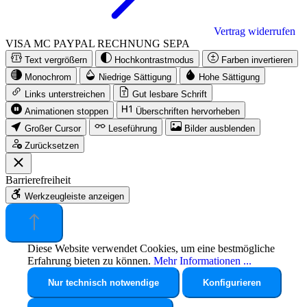
Vertrag widerrufen
VISA
MC
PAYPAL
RECHNUNG
SEPA
Text vergrößern
Hochkontrastmodus
Farben invertieren
Monochrom
Niedrige Sättigung
Hohe Sättigung
Links unterstreichen
Gut lesbare Schrift
Animationen stoppen
Überschriften hervorheben
Großer Cursor
Leseführung
Bilder ausblenden
Zurücksetzen
Barrierefreiheit
Werkzeugleiste anzeigen
Diese Website verwendet Cookies, um eine bestmögliche
Erfahrung bieten zu können.
Mehr Informationen ...
Nur technisch notwendige
Konfigurieren