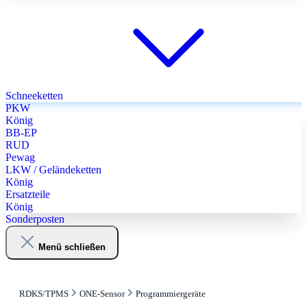
Schneeketten
PKW
König
BB-EP
RUD
Pewag
LKW / Geländeketten
König
Ersatzteile
König
Sonderposten
Menü schließen
RDKS/TPMS
ONE-Sensor
Programmiergeräte