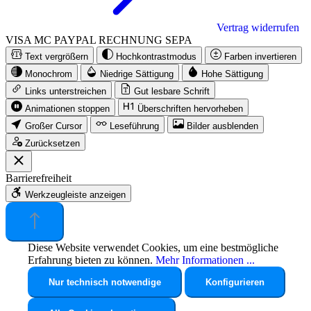
Vertrag widerrufen
VISA
MC
PAYPAL
RECHNUNG
SEPA
Text vergrößern
Hochkontrastmodus
Farben invertieren
Monochrom
Niedrige Sättigung
Hohe Sättigung
Links unterstreichen
Gut lesbare Schrift
Animationen stoppen
Überschriften hervorheben
Großer Cursor
Leseführung
Bilder ausblenden
Zurücksetzen
Barrierefreiheit
Werkzeugleiste anzeigen
Diese Website verwendet Cookies, um eine bestmögliche
Erfahrung bieten zu können.
Mehr Informationen ...
Nur technisch notwendige
Konfigurieren